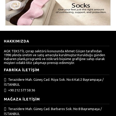
HAKKIMIZDA
AGK TEKSTİL çorap sektörü konusunda Ahmet Göçen tarafından
1996 yılında üretim ve satış amacıyla kurulmuştur.Kurulduğu günden
itabaren planlı,programlı ve istikrarlı büyüme grafiğine sahip olarak
müşteri odaklı titiz çalışmayı prensip edinmiştir.
FABRIKA İLETIŞIM
Terazidere Mah. Güneş Cad. Rüya Sok. No:6 Kat:2 Bayrampaşa /
İSTANBUL
+90 212 577 58 36
MAĞAZA İLETIŞIM
Terazidere Mah. Güneş Cad. Barbaros Sok. No:8 Bayrampaşa /
İSTANBUL