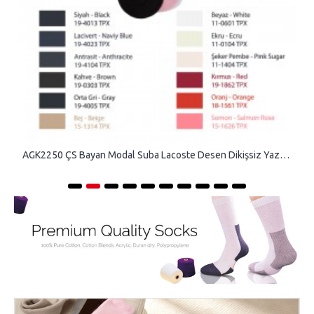
AGK2250 ÇS Bayan Modal Suba Lacoste Desen Dikişsiz Yazlık Çetik Çorap